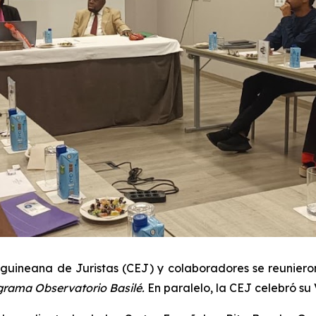
uineana de Juristas (CEJ) y colaboradores se reunieron
grama Observatorio Basilé
.
E
n
paralelo, la CEJ celebró s