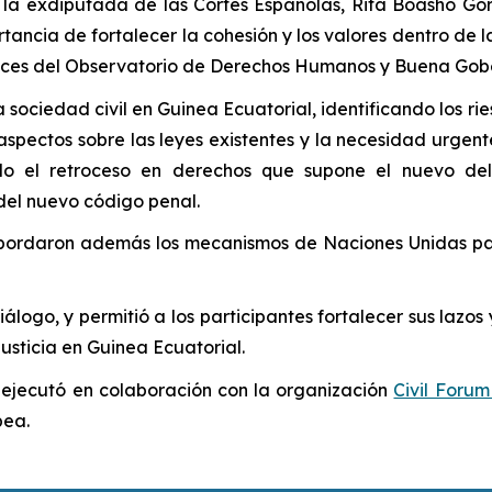
 la exdiputada de las Cortes Españolas, Rita Boasho Gor
rtancia de fortalecer la cohesión y los valores dentro de l
avances del Observatorio de Derechos Humanos y Buena Go
a sociedad civil en Guinea Ecuatorial, identificando los r
ectos sobre las leyes existentes y la necesidad urgente 
 el retroceso en derechos que supone el nuevo deli
 del nuevo código penal.
abordaron
además
los mecanismos de Naciones Unidas
pa
álogo, y permitió a los participantes fortalecer sus lazos
usticia en
Guinea Ecuatorial.
 ejecutó en colaboración con la organización
Civil Foru
pea.