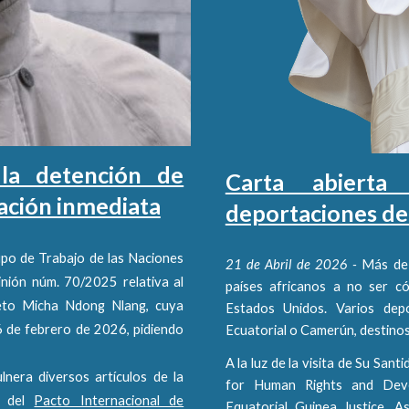
 la detención de
Carta abiert
ración inmediata
deportaciones de 
po de Trabajo de las Naciones
21 de Abril de 2026 -
Más de 
inión núm. 70/2025 relativa al
países africanos a no ser cóm
eto Micha Ndong Nlang, cuya
Estados Unidos. Varios de
16 de febrero de 2026, pidiendo
Ecuatorial o Camerún, destinos
A la luz de la visita de Su Sant
nera diversos artículos de la
for Human Rights and Deve
 del
Pacto Internacional de
Equatorial Guinea Justice, A