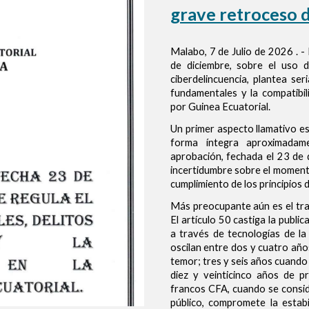
grave retroceso d
Malabo, 7 de Julio de 2026 . -
de diciembre, sobre el uso de
ciberdelincuencia, plantea se
fundamentales y la compatibi
por Guinea Ecuatorial.
Un primer aspecto llamativo e
forma íntegra aproximadam
aprobación, fechada el 23 de 
incertidumbre sobre el momento
cumplimiento de los principios de
Más preocupante aún es el trat
El artículo 50 castiga la publi
a través de tecnologías de la
oscilan entre dos y cuatro año
temor; tres y seis años cuando
diez y veinticinco años de p
francos CFA, cuando se conside
público, compromete la estab