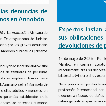
las denuncias de
anos en Annobón
Expertos instan 
6 .-
La Asociación Africana de
sus obligaciones
ón Ecuatoguineana de Juristas
devoluciones de 
ción por las graves denuncias
de Annobón durante los primeros
14 de mayo de 2026 - Por l
Malabo, en Guinea Ecuator
incluyendo material audiovisual
(refoulement) tras su deport
idos de familiares de personas
bilateral, advirtieron hoy exper
abrían empleado fuerza física
“Nos preocupan profundamen
ad. Asimismo, se ha informado de
protección internacional ha
re ellas adultos y menores, en
exponen a riesgos de daños i
s garantías establecidas en la
deben garantizar que nadie sea
acionales de derechos humanos